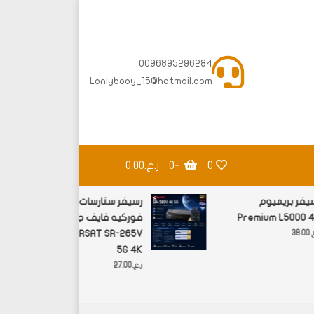
0096895296284
Lonlybooy_15@hotmail.com
0
0
ر.ع.0.00
رسيفر بريميوم
رسيفر ستارسات
Premium L5000 4K
فوركيه فايف جي
STARSAT SR-265V
ر.ع.
38.00
5G 4K
ر.ع.
27.00