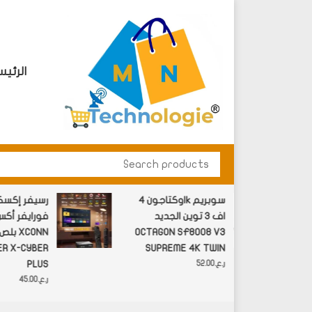
الرئيس
M N Technology
البيع بالتجزئه والجملة الادوات الالكترونية ومستلزم
ن
اوكتاجون 4k سوبريم
رسيفر إك
اف 3 توين الجديد
فورايفر أك
OCTAGON SF8008 V3
بلص N
 X-CYBER
SUPREME 4K TWIN
PLUS
ر.ع.
52.00
ر.ع.
45.00