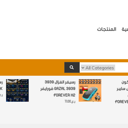
ية
المنتجات
اتها والاشتركات
سكون
رسيفر الغزال 3939
س سايبر
فورايفر GAZAL 3939
XCON
FOREVER H2
FOREVER
ر.ع.
11.00