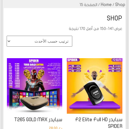
Home
Shop
/
/ الصفحة 15
SHOP
عرض 141–150 من أصل 170 نتيجة
تم
تم
التقييم
التقييم
0
0
من
من
5
5
سبايدر F2 Elite Full HD
سبايدر T265 GOLD MAX
SPIDER
ر.ع.
28.00