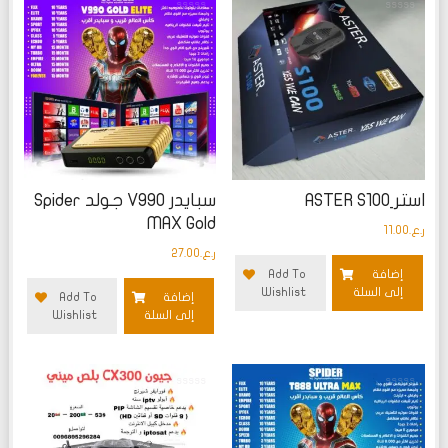
تم
تم
التقييم
التقييم
0
0
من
من
5
5
استر ِASTER S100
سبايدر V990 جولد Spider
MAX Gold
ر.ع.
11.00
ر.ع.
27.00
إضافة
Add To
إلى السلة
Wishlist
إضافة
Add To
إلى السلة
Wishlist
تم
تم
التقييم
التقييم
0
0
من
من
5
5