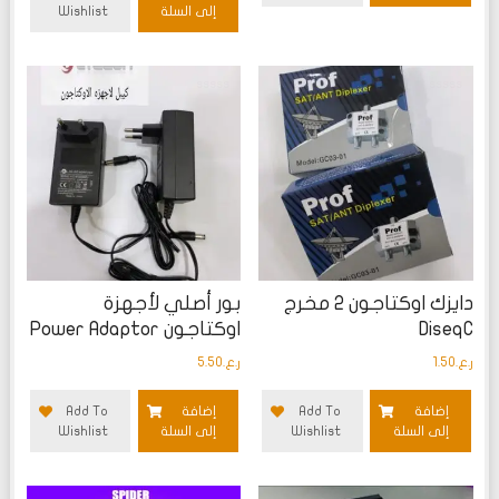
إلى السلة
Wishlist
تم
تم
التقييم
التقييم
0
0
من
من
5
5
دايزك اوكتاجون 2 مخرج
بور أصلي لأجهزة
DiseqC
اوكتاجون Power Adaptor
ر.ع.
1.50
ر.ع.
5.50
إضافة
Add To
إضافة
Add To
إلى السلة
Wishlist
إلى السلة
Wishlist