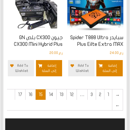
سبايدر Spider T888 Ultra
جيون CX300 بلص GN
CX300 Mini Hybrid Plus
Plus Eilte Extra MAX
ر.ع.
24.00
ر.ع.
20.00
إضافة
Add To
إضافة
Add To
إلى السلة
Wishlist
إلى السلة
Wishlist
17
16
15
14
13
12
…
3
2
1
→
←