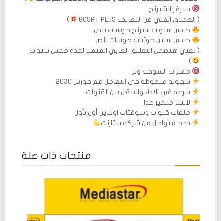
سيرفر الشيرنج
( العملاق الغني عن التعريف GOSAT PLUS
)
خمس سنوات شيرنج جوسات بلص
خمس سنين صوتيات جوسات بلص
( يعني هتضمن التعليق العربي المتميز لمده خمس سنوات
)
مميزات السوفت وير
سهوله ملحوظه في التعامل مع فورس 2030
سرعه في الاداء والتنقل بين القنوات
لانشر متميز جدا
ملفات قنوات وسوفتات اونلاين أول بأول
دعم متواصل من شركه ستارنت
منتجات ذات صلة
تم
التقييم
0
من
5