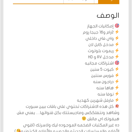
الوصف
إمكانيات الجهاز
2رام و16 جيجا روم
واي فاي داخلي
مدخل كابل لان
ريموت بلوتوث
مدخل AV و HD
اشتراكات مجانيه
كيوت 5 سنين
فورس سنتين
دراجون سنه
هاها سنه
نوفا سنه
مارفل شهرين كهديه
كل هذه الاشتراكات تحتوي علي باقات بيين سبورت
وشااهد ونتفلككس وماجيستتك بكل قنواتها… يعني مش
هيفوتك اي ماتش
ده غير المكتبات الضخمه الموجوده ليك ولاسرتك (اقوي
الأفلام والمسلسلات الحديثه والحصريه والأفلام الكرتونيه
)