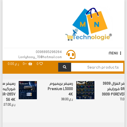
M N Technology
0096895296284
MENU
Lonlybooy_15@hotmail.com
0
0
ر.ع.0.00
رسيفر الغزال 3939
رسيفر بريميوم
رسيفر ست
فورايفر GAZAL
Premium L5000
فوركيه 
 SR-265V
4K
3939 FOREVER 
.
11.00
ر.ع.
38.00
5G 4K
ر.ع.
27.00