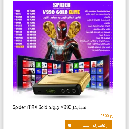
تم
التقييم
0
من
5
سبايدر V990 جولد Spider MAX Gold
ر.ع.
27.00
إضافة إلى السلة