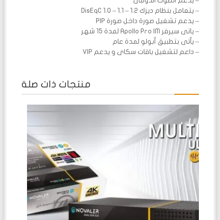
– يدعم الصوت الدولبى
– يتعامل بنظام ديزك DisEqC 1.0 – 1.1 – 1.2
– يدعم تشغيل صورة داخل صورة PIP
– ياتى سيرفر Apollo Pro IM لمدة 15 شهر
– يأتى بتطبيق أبولو لمدة عام
– داعم لتشغيل باقات سكاى و يدعم VIP
منتجات ذات صلة
تم
التقييم
0
من
5