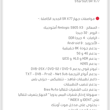
StarSat SR-X77
مواصفات جهاز SR X77 الجديد الكاملة :-
– المعالج : Amlogic S905 X3 أملوجيك
– الروم : 32 جيجا
– الرامات : 4 جيجا DDR
– الأندرويد : Android 9
– يدعم جودة 8K حقيقية
– يدعم 4G و 5G
– يدعم HDR و HLG و WCG
– يدعم H265
– تيونر قوى يدعم DVB-2SX / DVD-S2 / DVD-S
– يدعم أنواع الترجمة TXT – DVB – Pro2 – Net Sub
– داعم تطبيقات شاهد – نتفليكس – ديزنى بلس
– يدعم تنصيب التطبيقات
– يدعم جلب الشفرات تلقائيا Biss Auto
– سهولة إدخال شفرات البيس يدويا ” الجهاز يتعرف تلقائيا
على IDENT و INDEX “
– يحتوى على مدخل صوت أوبتك