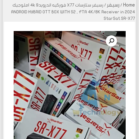
Home
رسيفر
/
/ رسيفر ستارسات X77 فوركيه اندرويد9 4k املوجيك
ANDROID HYBRID OTT BOX WITH S2 , FTA 4K/8K Receiver in 2024
StarSat SR-X77