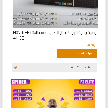
رسيفر نوفالير الاصدار الجديد NOVALER Multibox
4K SE
ر.ع.
70.00
قراءة المزيد
Add To Wishlist
تم
التقييم
0
من
5