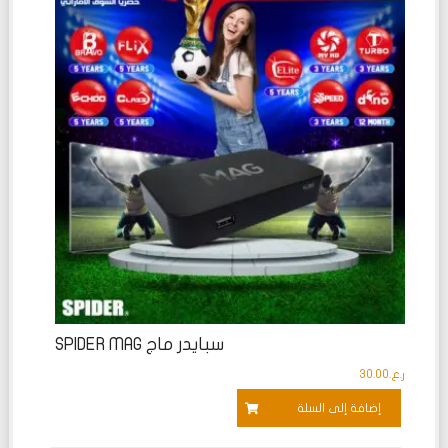
تم
التقييم
0
من
5
سبايدر ماج SPIDER MAG
ر.ع.
30.00
إضافة إلى السلة