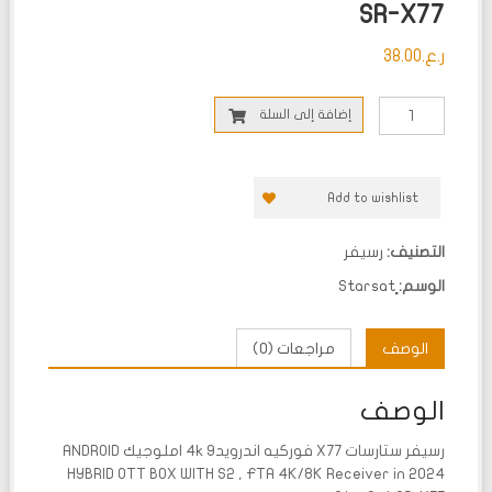
SR-X77
ر.ع.
38.00
إضافة إلى السلة
Add to wishlist
التصنيف:
رسيفر
الوسم:
الوصف
مراجعات (0)
الوصف
رسيفر ستارسات X77 فوركيه اندرويد9 4k املوجيك ANDROID
HYBRID OTT BOX WITH S2 , FTA 4K/8K Receiver in 2024