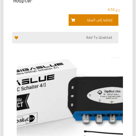
Adapter
ر.ع.
4.50
إضافة إلى السلة
Add To Wishlist
تم
التقييم
0
من
5