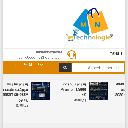
M N Technology
0096895296284
MENU
Lonlybooy_15@hotmail.com
0
0
ر.ع.0.00
رسيفر الغزال 3939
رسيفر بريميوم
رسيفر ستارسات
فر GAZAL
Premium L5000
فوركيه فايف ج
TARSAT SR-265V
4K
3939 FO
ر.ع.
38.00
5G 4K
ر.ع.
27.00