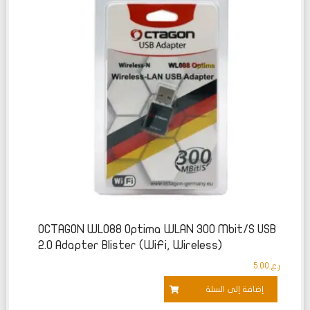
التقييم
0
من
5
OCTAGON WL088 Optima WLAN 300 Mbit/s USB
2.0 Adapter Blister (WiFi, Wireless)
ر.ع.
5.00
إضافة إلى السلة