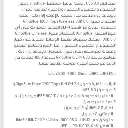
جيجاهرتز USB 3.0 ، يمكن توصيل مستقبل GigaBlue وجهاز
الكمبيوتر والكمبيوتر المحمول والأجهزة الطرفية الأخرى
بالإنترنت دون متاعب كبل الشبكة. بالإضافة إلى ذلك ، يمكن
استخدام محول GigaBlue 1200 Mbps Wireless USB 3.0
لاستدعاء البيانات من شبكة DLNA المنزلية الخاصة بك على أي
جهاز استقبال GigaBlue! باستخدام محول GigaBlue Wireless
USB 3.0 ، يمكنك بسهولة تشغيل الوسائط المخزنة على جهاز
الكمبيوتر أو الكمبيوتر المحمول ، مثل الصور ومقاطع الفيديو
وملفات الموسيقى على جهاز التلفزيون. بالإضافة إلى ذلك ،
تتوافق شريحة GigaBlue WLAN USB بسرعة 1200 ميجابت في
الثانية مع جميع أجهزة التوجيه الشائعة تقريبًا.
wlan1200_2021_SlidercI9R3lbJH9F5h
البيانات التقنية محول GigaBlue Ultra 1200Mbps W-LAN 2.4 و
5 جيجاهرتز USB 3.0:
– المعايير المدعومة: IEEE 802.11 / b / g / n 2.4 جيجا هرتز ، a
/ n / ac 5 جيجا هرتز
– نطاق WiFi: 2.5 أو 5 جيجا هرتز
– الهوائي: 2 ديسيبل
– متوافق مع: Win8 / WIN7 / XP / Vista ، MAC OS X ، LINUX
– التشفير: WEP، WPA، WPA2، QoS