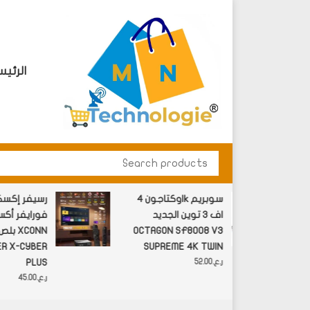
الرئيس
M N Technology
البيع بالتجزئه والجملة الادوات الالكترونية ومستلزم
ن
اوكتاجون 4k سوبريم
رسيفر إك
اف 3 توين الجديد
فورايفر أ
C
OCTAGON SF8008 V3
بلص 
 X-CYBER
SUPREME 4K TWIN
PLUS
ر.ع.
52.00
ر.ع.
45.00