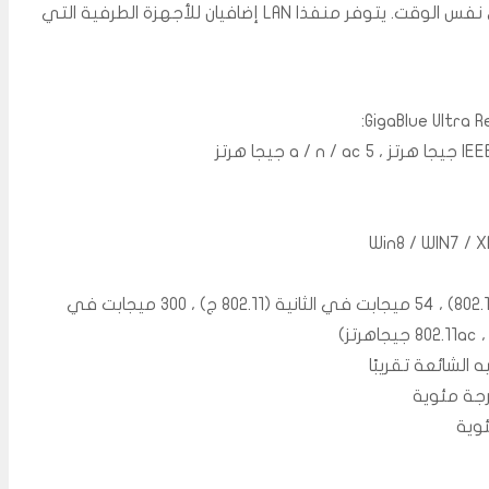
والاتصال لاسلكيًا على 2.4 و 5 جيجاهرتز في نفس الوقت. يتوفر منفذا LAN إضافيان للأجهزة الطرفية التي
– معدلات البيانات: 11 ميجابت في الثانية (802.11b) ، 54 ميجابت في الثانية (802.11 ج) ، 300 ميجابت في
الشائعة تقريبًا