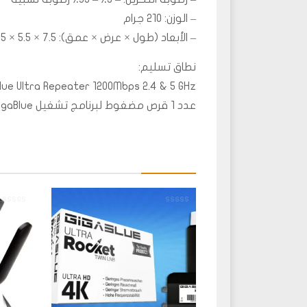
– الوزن: 210 جرام
– الأبعاد (طول × عرض × عمق): 7.5 × 5.5 × 3.5 ملم
نطاق تسليم:
Blue Ultra Repeater 1200Mbps 2.4 & 5 GHz
عدد 1 قرص مضغوط لبرنامج تشغيل GigaBlue
تم
تم
التقييم
التقييم
0
0
من
من
5
5