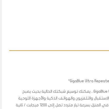
مع GigaBlue Ultra Repeater 1200Mbps 2.4 & 5 GHz ، يمكنك توسيع شبكتك الحالية بحيث يصبح
في وصولاً إلى WLAN لأجهزة الاستقبال والتلفزيون والهواتف الذكية والأجهزة اللوحية
وأجهزة الكمبيوتر. يمكنك تصفح أي مكان في المنزل بسرعة تيار متردد تصل إلى 1200 ميجابت / ثانية