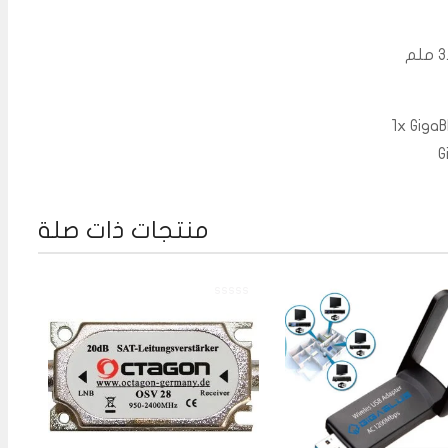
1x Giga
منتجات ذات صلة
تم
التقييم
0
من
5