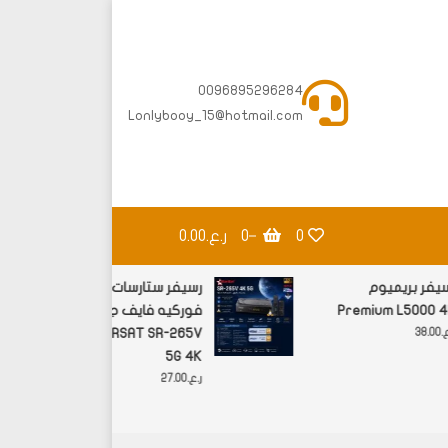
0096895296284
Lonlybooy_15@hotmail.com
0
0
ر.ع.0.00
رسيفر بريميوم
رسيفر ستارسات
Premium L5000 4K
فوركيه فايف جي
STARSAT SR-265V
ر.ع.
38.00
5G 4K
ر.ع.
27.00