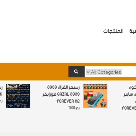
ية
المنتجات
اتها والاشتركات
سكون
رسيفر الغزال 3939
كس سايبر
فورايفر GAZAL 3939
XCONN
FOREVER H2
FOREVER
ر.ع.
11.00