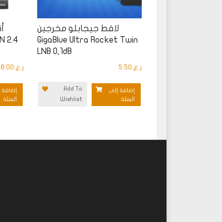
لاقط جيجابلو مخرجين
N 2.4
GigaBlue Ultra Rocket Twin
LNB 0,1dB
ر.ع.
5.50
ر.ع.
8.00
Add To
إضافة إلى
إضافة 
السلة
Wishlist
السلة