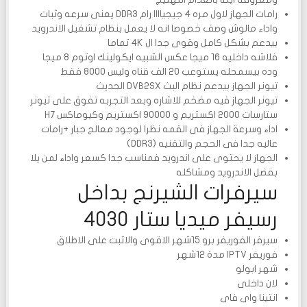
رامات الجهاز لاول مره 4 جيجياااا رام DDR3 يعنى سرعه وثبات
واداء مالوش وصف خصوصا انه لا يعمل بنظام تشغيل الاندرويد
بيدعم بشكل كامل وقوى جدا ال 4K تماما
فلاشه داخليه 16 ميجا عكس الشبيه ايكولينك اوتوم 8 ميجا
وده بيسمحله يستوعب 20 الف قناه وليس 8000 فقط
تيونر الجهاز بيدعم نظام البث DVB2SX الحديث
تيونر الجهاز فيه مضخم للاشاره وبعد التجربه تفوق على تيونر
ستارسات 2000 اكستريم و 90000 اكستريم وكيوماكس H7
اداء وسرعة الجهاز فى القمه نظرا لوجود معالج جبار +رامات
عاليه جدا فى الحجم والتقنيه (DDR3)
الجهاز لا يحتوى على اندرويد فمناسب جدا كسعر واداء لمن يلا
بفضل الاندرويد ومشاكله
سيرفرات الشيرنج بداخل
رسيفر ميديا ستار 4030
سيرفر الفوريفر برو 15شهر الاقوى والاثبت على الاطلاق
فوريفر IPTV مدة 12شهر
شهر ابولو
لان داخلى
انتينا واى فاى