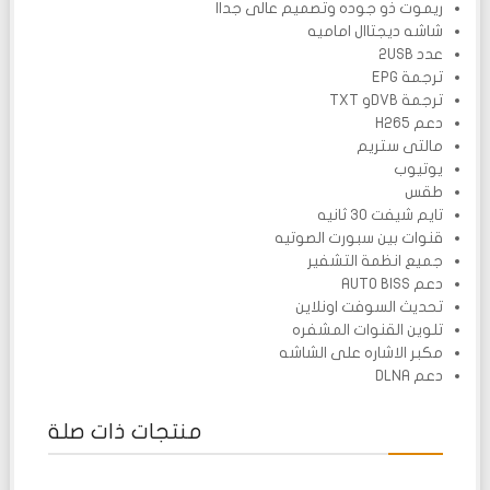
ريموت ذو جوده وتصميم عالى جداا
شاشه ديجتاال اماميه
عدد 2USB
ترجمة EPG
ترجمة DVBو TXT
دعم H265
مالتى ستريم
يوتيوب
طقس
تايم شيفت 30 ثانيه
قنوات بين سبورت الصوتيه
جميع انظمة التشفير
دعم AUTO BISS
تحديث السوفت اونلاين
تلوين القنوات المشفره
مكبر الاشاره على الشاشه
دعم DLNA
منتجات ذات صلة