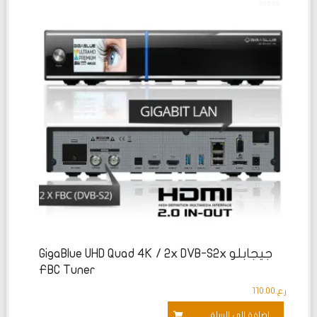
تم
التقييم
0
من
5
جيجابلو GigaBlue UHD Quad 4K / 2x DVB-S2x
FBC Tuner
ر.ع.
110.00
إضافة إلى السلة