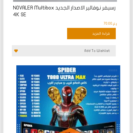
رسيفر نوفالير الاصدار الجديد NOVALER Multibox
4K SE
ر.ع.
70.00
قراءة المزيد
Add To Wishlist
تم
التقييم
0
من
5