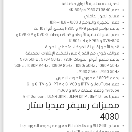
تحديثات مستمرة لأذواق مختلفة.
دعم 4K 60fps 2160 21 3840
معالج الصور الداخلي
دعم الأجهزة والبرامج لـ HDR – HLG – WCG
يدعم برامج الترميز VP9 و H265 بعمق ألوان 10 بت
دعم القنوات ثلاثية الأبعاد وكذلك ترددات DVD-S و DVB-S2 و
DVB-S2X و H265 و 4 K 60fs
قدرة الأجهزة لإزالة الضوضاء وتخطي الصورة
موالف قوي مع القدرة على تضخيم الإشارات الضعيفة
يدعم جميع أنواع الجودات 576i 50Hz ، 576P 50Hz ، 720P
50Hz ، 1080P 24Hz ، 1080P 25Hz ، 1080i 50Hz ، 1080P 50Hz
، 2160 25Hz ، 2160 50Hz
يدعم SPDF / محوري الصوت البصري
دعم YouTube و IPTV و G-VOD و G-IPTV و G-TV و G-
mytube ودعم ملفات m3u و m3u8
دعم G-MScreen ، DLNA DMR ، DLNA DMP ، WiFi Direct
مميزات رسيفر ميديا ستار
4030
معالج ALI 2661 ومعالجات ALI معروفه بجودة الصوره جدا
ومعروفه ايضا بانعدام التهنيج