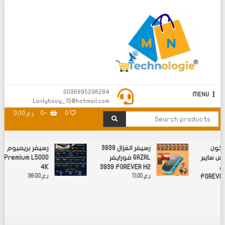
M N Technology
0096895296284
MENU
Lonlybooy_15@hotmail.com
0
0
ر.ع.0.00
سكون
رسيفر الغزال 3939
رسيفر بريميوم
كس سايبر
فورايفر GAZAL
Premium L5000
 XCONN
3939 FOREVER H2
4K
FOREVER
ر.ع.
11.00
ر.ع.
38.00