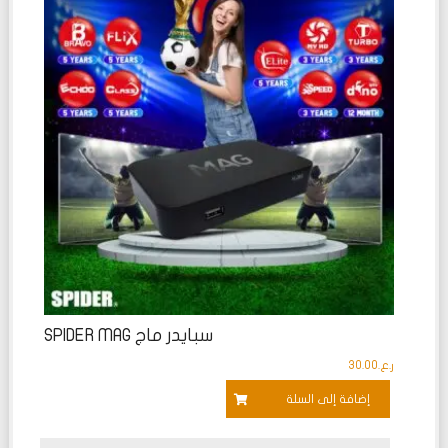
التقييم
0
من
5
سبايدر ماج SPIDER MAG
ر.ع.
30.00
إضافة إلى السلة