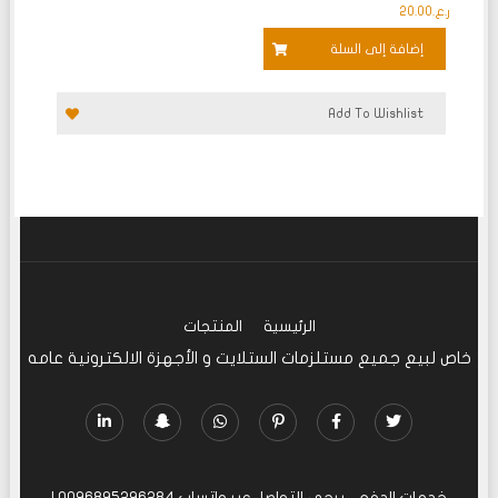
ر.ع.
20.00
إضافة إلى السلة
Add To Wishlist
الرئيسية
المنتجات
خاص لبيع جميع مستلزمات الستلايت و الأجهزة الالكترونية عامه
خدمات الدفع... يرجى التواصل عبر واتساب 0096895296284
|