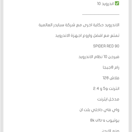
اندرويد 10
—————————
الاندرويد حكاية اخرى مع شركة سبايدر العالمية
تمتع مع افضل واروع اجهزة الاندرويد
SPIDER RED 90
فيرجن 10 نظام الاندرويد
رام 8جيجا
فلاش 128
انترنت 5g و 2.4
مدخل ايثرنت
واي فاي داخلي بلت ان
يوتيوب 8k ultra
صنع الاردن